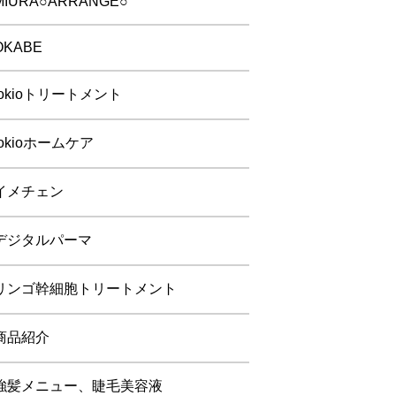
MIURA○ARRANGE○
OKABE
tokioトリートメント
tokioホームケア
イメチェン
デジタルパーマ
リンゴ幹細胞トリートメント
商品紹介
強髪メニュー、睫毛美容液