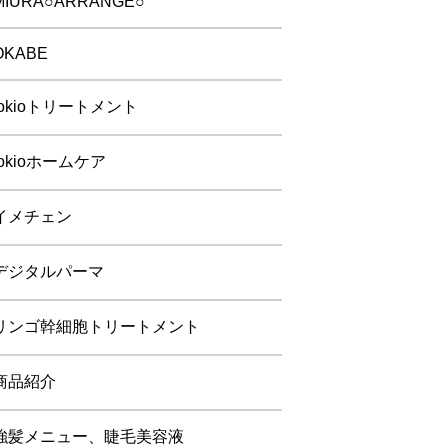
MIURA○ARRANGE○
OKABE
tokioトリートメント
tokioホームケア
イメチェン
デジタルパーマ
リンゴ幹細胞トリートメント
商品紹介
強髪メニュー、睫毛美容液