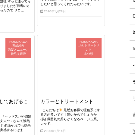
規様 ずっと通ってら
したいと思ってくれたみたいです。 …
ありましたが担当の方
ったので サロ…
2020年1月28日
HOSOKAWA
HOSOKAWA
商品紹介
tokioトリートメ
強髪メニュー、
ント
睫毛美容液
未分類
してあげるこ
カラーとトリートメント
こんにちは
最近お客様で暖色系にす
る方が多いです！寒いからでしょうか
、「ヘッドスパや強髪
(笑) 雰囲気の柔らかくなるベージュ系、
大丈夫〜」なんて漠然
レッド…
？ 勿論それでも効果
り実感するにはま…
2020年1月16日