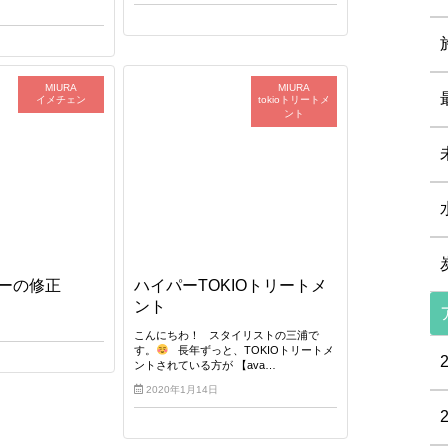
MIURA
MIURA
イメチェン
tokioトリートメ
ント
ーの修正
ハイパーTOKIOトリートメ
ント
こんにちわ！ スタイリストの三浦で
す。
長年ずっと、TOKIOトリートメ
ントされている方が 【ava…
2020年1月14日