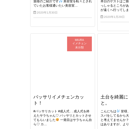
規様のご紹介です
美容室を転々とされ
本日のゲストはご新
ていたお客様通いたい美容室…
っしゃるところが
が遠くへ行ってしま
2020年1月30日
2020年1月29日
MIURA
イメチェン
未分類
バッサリイメチェンカッ
土台を綺麗に
ト！
と。
#バッサリカット #成人式 . . 成人式を終
こんにちは
皆様
えたサラちゃん♡ バッサリとカットさせ
スパをしてるから
てもらいました
一発目はサラちゃん自
と考えてませんか？
ら♡ カ…
はありますが、よ