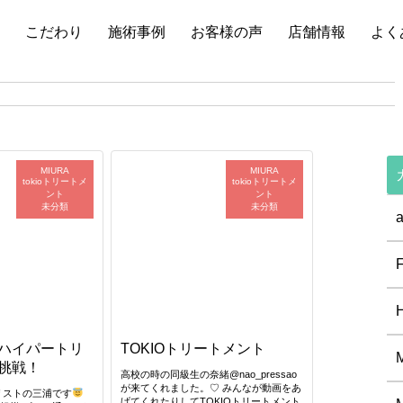
こだわり
施術事例
お客様の声
店舗情報
よく
MIURA
MIURA
tokioトリートメ
tokioトリートメ
ント
ント
未分類
未分類
a
ハイパートリ
TOKIOトリートメント
挑戦！
高校の時の同級生の奈緒@nao_pressao
が来てくれました。♡ みんなが動画をあ
リストの三浦です
げてくれたりしてTOKIOトリートメント