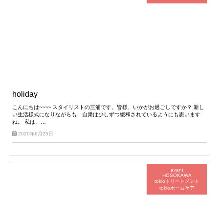
holiday
こんにちは~~~~ スタイリストの三浦です。皆様、いかがお過ごしですか？ 新し
い生活様式になりながらも、自粛は少しずつ緩和されているようにも思います
ね。 私は、…
2020年6月25日
avant
HOSOKAWA
tokioトリートメント
tokioホームケア