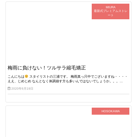
MIURA
最新式プレミアムストレ
ート
梅雨に負けない！ツルサラ縮毛矯正
こんにちは
スタイリストの三浦です。 梅雨真っ只中でございますね・・・・
ええ、じめじめ なんとなく体調崩す方も多いんではないでしょうか。。。…
2020年6月19日
HOSOKAWA