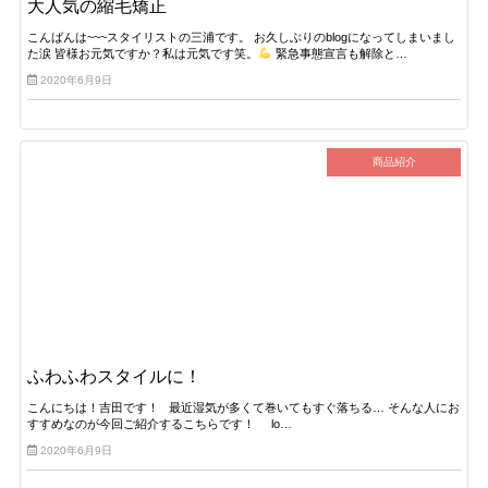
大人気の縮毛矯正
こんばんは~~~スタイリストの三浦です。 お久しぶりのblogになってしまいまし
た涙 皆様お元気ですか？私は元気です笑。
緊急事態宣言も解除と…
2020年6月9日
商品紹介
ふわふわスタイルに！
こんにちは！吉田です！ 最近湿気が多くて巻いてもすぐ落ちる… そんな人にお
すすめなのが今回ご紹介するこちらです！ lo…
2020年6月9日