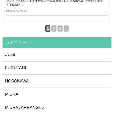
か？？ そんな方におすすめなのが 髪質改善プレミアム縮毛矯正がおすすめで
す！&#x1f4…
2022年2月14日
1
2
3
»
カテゴリー
avant
FURUTANI
HOSOKAWA
MIURA
MIURA○ARRANGE○