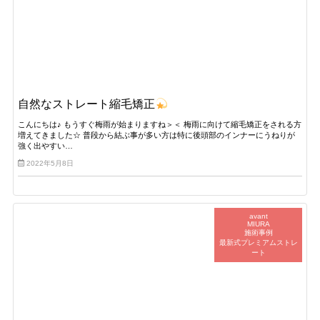
自然なストレート縮毛矯正
こんにちは♪ もうすぐ梅雨が始まりますね＞＜ 梅雨に向けて縮毛矯正をされる方
増えてきました☆ 普段から結ぶ事が多い方は特に後頭部のインナーにうねりが
強く出やすい…
2022年5月8日
avant
MIURA
施術事例
最新式プレミアムストレ
ート