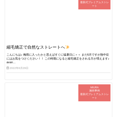
最新式プレミアムストレ
ート
縮毛矯正で自然なストレートへ
こんにちは♪ 梅雨に入ったかと思えばすぐに猛暑日に＞＜ まだ6月ですが熱中症
にはお気をつけください！！ この時期になると縮毛矯正をされる方が増えます♪
avan…
2022年6月29日
MIURA
施術事例
最新式プレミアムストレ
ート