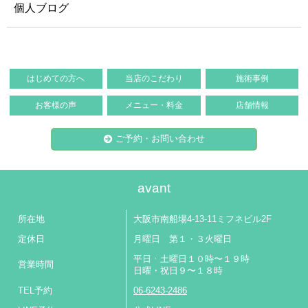
個人ブログ
はじめての方へ
当店のこだわり
施術事例
お客様の声
メニュー・料金
店舗情報
ご予約・お問い合わせ
avant
所在地
大阪市南船場4-13-11ミフネビル2F
定休日
月曜日 第１・３火曜日
平日ㆍ土曜日１０時〜１９時
営業時間
日曜・祝日９〜１８時
TEL予約
06-6243-2486