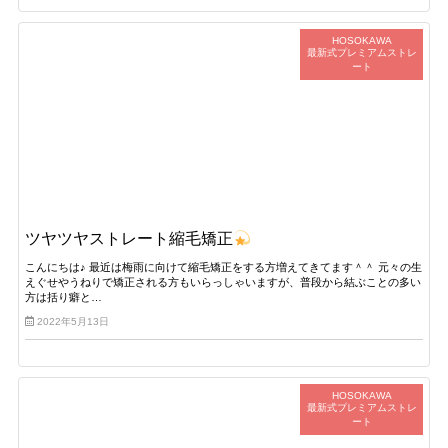
HOSOKAWA
最新式プレミアムストレ
ート
ツヤツヤストレート縮毛矯正
こんにちは♪ 最近は梅雨に向けて縮毛矯正をする方増えてきてます＾＾ 元々の生
えぐせやうねりで矯正される方もいらっしゃいますが、普段から結ぶことの多い
方は括り癖と…
2022年5月13日
HOSOKAWA
最新式プレミアムストレ
ート