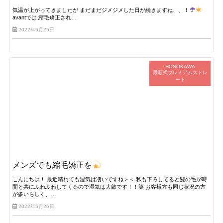
気温が上がってきましたが まだまだジメジメした日が続きますね、、！
avantでは 縮毛矯正され…
2022年6月25日
HOSOKAWA
最新式プレミアムストレ
ート
メンズでも縮毛矯正を
こんにちは！ 最近晴れても湿気は凄いですね＞＜ 私も下ろしてると髪の毛が時
間と共にふわふわしてくるので湿気は大敵です！！笑 お客様方も同じ状況の方
が多いらしく、…
2022年5月26日