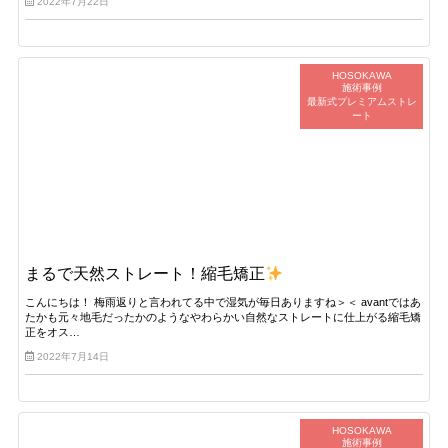
2022年7月22日
HOSOKAWA
施術事例
最新式プレミアムストレ
ート
まるで天然ストレート！縮毛矯正
こんにちは！ 梅雨返りと言われてる中で湿気が毎日ありますね＞＜ avantではあ
たかも元々地毛だったかのようなやわらかい自然なストレートに仕上がる縮毛矯
正をオス…
2022年7月14日
HOSOKAWA
施術事例