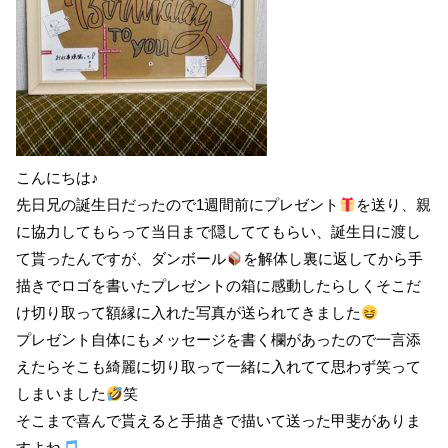
こんにちは♪
先日兄の誕生日だったので1週間前にプレゼント
を送り、親
に協力してもらって当日まで隠しててもらい、誕生日に渡し
て貰ったんですが、ダンボール
を解体し裏に返してから手
描きでロゴを書いたプレゼントの箱に感動したらしくそこだ
け切り取って額縁に入れた写真が送られてきました
プレゼント自体にもメッセージを書く欄があったので一言添
えたらそこも綺麗に切り取って一緒に入れてて思わず笑って
しまいました
笑
そこまで喜んで貰えると手描きで描いて送った甲斐がありま
すよね