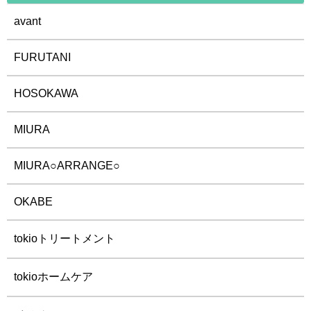
avant
FURUTANI
HOSOKAWA
MIURA
MIURA○ARRANGE○
OKABE
tokioトリートメント
tokioホームケア