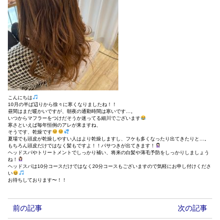
こんにちは
10月の半ば辺りから徐々に寒くなりましたね！！
昼間はまだ暖かいですが、朝夜の通勤時間は寒いです…。
いつからマフラーをつけだそうか迷ってる細川でございます
寒さといえば毎年恒例のアレが来ますね、
そうです、乾燥です
夏場でも頭皮が乾燥しやすい人はより乾燥しますし、フケも多くなったり出てきたりと…。
もちろん頭皮だけではなく髪もですよ！！パサつきが出てきます！
ヘッドスパやトリートメントでしっかり補い、将来の白髪や薄毛予防をしっかりしましょう
ね！
ヘッドスパは10分コースだけではなく20分コースもございますので気軽にお申し付けくださ
い
お待ちしております〜！！
前の記事
次の記事