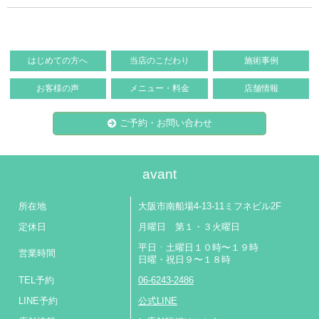
はじめての方へ
当店のこだわり
施術事例
お客様の声
メニュー・料金
店舗情報
ご予約・お問い合わせ
avant
所在地
大阪市南船場4-13-11ミフネビル2F
定休日
月曜日 第１・３火曜日
平日ㆍ土曜日１０時〜１９時
営業時間
日曜・祝日９〜１８時
TEL予約
06-6243-2486
LINE予約
公式LINE