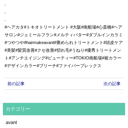
.
.
.
#ヘアカタ#トキオトリートメント #大阪#南船場#心斎橋#ヘア
サロン#ジェミールフラン#メルティバター#ダブルインカラミ
#つやつや#hairmakeavant#褒められトリートメント#頭皮ケア
#美髪#髪質改善#クセ改善#切れ毛#うねり#優秀トリートメン
ト#アンチエイジング#ビューティー#TOKIO南船場#裾カラー
#デザインカラー#ブリーチ#ファイバープレックス
前の記事
次の記事
カテゴリー
avant