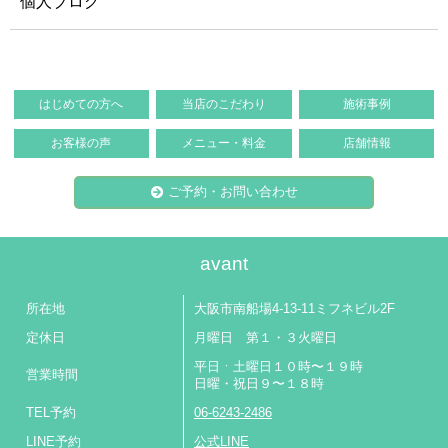
個人ブログ
はじめての方へ
当店のこだわり
施術事例
お客様の声
メニュー・料金
店舗情報
ご予約・お問い合わせ
avant
所在地
大阪市南船場4-13-11ミフネビル2F
定休日
月曜日 第１・３火曜日
平日ㆍ土曜日１０時〜１９時
営業時間
日曜・祝日９〜１８時
TEL予約
06-6243-2486
LINE予約
公式LINE